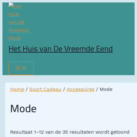
Main
Ga
Dit
Menu
naar
product
de
heeft
inhoud
meerdere
variaties.
Deze
Het Huis van De Vreemde Eend
optie
Zoeken
kan
gekozen
worden
op
Home
/
Soort Cadeau
/
Accessoires
/ Mode
de
productpagina
Mode
Resultaat 1–12 van de 35 resultaten wordt getoond