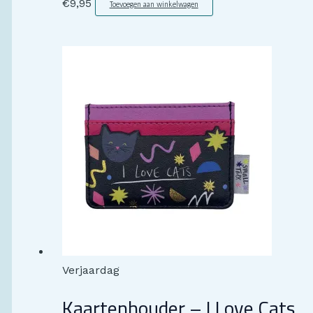
€
9,95
Toevoegen aan winkelwagen
Verjaardag
Kaartenhouder – I Love Cats