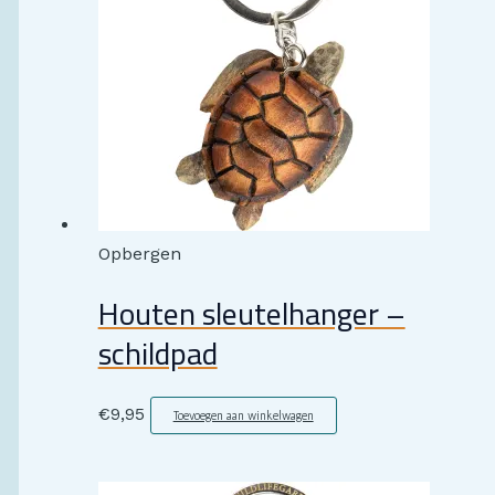
Opbergen
Houten sleutelhanger –
schildpad
€
9,95
Toevoegen aan winkelwagen