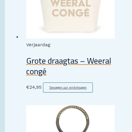
Verjaardag
Grote draagtas – Weeral
congé
€
24,95
Toevoegen aan winkelwagen