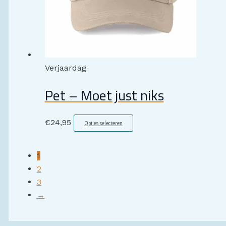
Verjaardag
Pet – Moet just niks
€
24,95
Opties selecteren
1
2
3
→