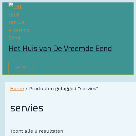
Main
Ga
Menu
naar
de
inhoud
Het Huis van De Vreemde Eend
Zoeken
Home
/ Producten getagged “servies”
servies
Toont alle 8 resultaten