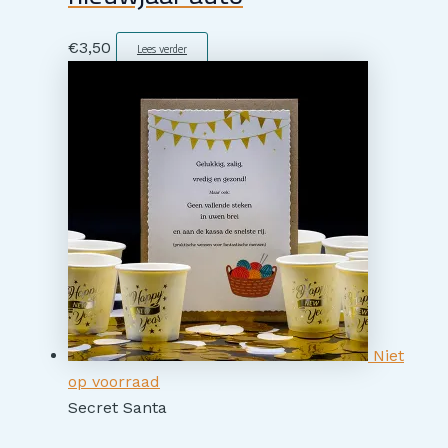
€
3,50
Lees verder
Niet
op voorraad
Secret Santa