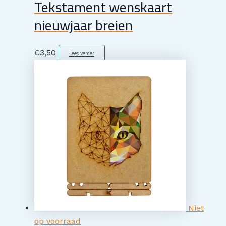
Tekstament wenskaart
nieuwjaar breien
€
3,50
Lees verder
Niet
op voorraad